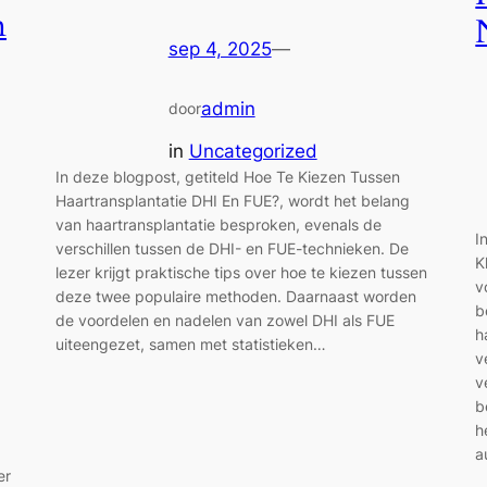
n
sep 4, 2025
—
admin
door
in
Uncategorized
In deze blogpost, getiteld Hoe Te Kiezen Tussen
Haartransplantatie DHI En FUE?, wordt het belang
van haartransplantatie besproken, evenals de
I
verschillen tussen de DHI- en FUE-technieken. De
K
lezer krijgt praktische tips over hoe te kiezen tussen
v
deze twee populaire methoden. Daarnaast worden
b
de voordelen en nadelen van zowel DHI als FUE
h
uiteengezet, samen met statistieken…
v
v
b
h
a
er