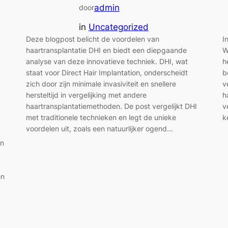
admin
door
in
Uncategorized
I
Deze blogpost belicht de voordelen van
W
haartransplantatie DHI en biedt een diepgaande
h
analyse van deze innovatieve techniek. DHI, wat
b
staat voor Direct Hair Implantation, onderscheidt
v
zich door zijn minimale invasiviteit en snellere
h
hersteltijd in vergelijking met andere
v
haartransplantatiemethoden. De post vergelijkt DHI
k
met traditionele technieken en legt de unieke
voordelen uit, zoals een natuurlijker ogend…
en
en