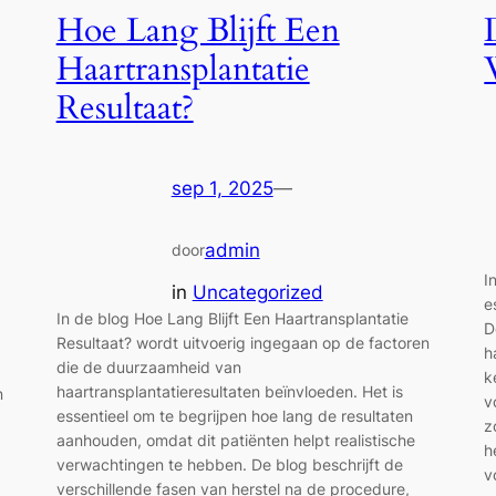
Hoe Lang Blijft Een
Haartransplantatie
Resultaat?
sep 1, 2025
—
admin
door
I
in
Uncategorized
e
In de blog Hoe Lang Blijft Een Haartransplantatie
D
Resultaat? wordt uitvoerig ingegaan op de factoren
h
die de duurzaamheid van
k
haartransplantatieresultaten beïnvloeden. Het is
n
v
essentieel om te begrijpen hoe lang de resultaten
z
aanhouden, omdat dit patiënten helpt realistische
h
verwachtingen te hebben. De blog beschrijft de
v
verschillende fasen van herstel na de procedure,