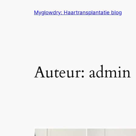
Ga
Myglowdry: Haartransplantatie blog
naar
de
inhoud
Auteur:
admin