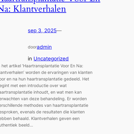
Na: Klantverhalen
sep 3, 2025
—
admin
door
in
Uncategorized
n het artikel ‘Haartransplantatie Voor En Na:
lantverhalen’ worden de ervaringen van klanten
oor en na hun haartransplantatie gedeeld. Het
egint met een introductie over wat
aartransplantatie inhoudt, en wat men kan
erwachten van deze behandeling. Er worden
erschillende methodes van haartransplantatie
esproken, evenals de resultaten die klanten
ebben behaald. Klantverhalen geven een
uthentiek beeld…